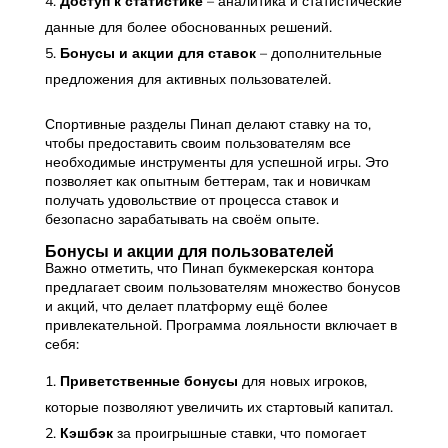
Доступ к статистике
– аналитика и статистические
данные для более обоснованных решений.
Бонусы и акции для ставок
– дополнительные
предложения для активных пользователей.
Спортивные разделы Пинап делают ставку на то,
чтобы предоставить своим пользователям все
необходимые инструменты для успешной игры. Это
позволяет как опытным беттерам, так и новичкам
получать удовольствие от процесса ставок и
безопасно зарабатывать на своём опыте.
Бонусы и акции для пользователей
Важно отметить, что Пинап букмекерская контора
предлагает своим пользователям множество бонусов
и акций, что делает платформу ещё более
привлекательной. Программа лояльности включает в
себя:
Приветственные бонусы
для новых игроков,
которые позволяют увеличить их стартовый капитал.
Кэшбэк
за проигрышные ставки, что помогает