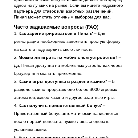
одной из лучших на рынке. Если вы ищете надежного
партнера для ставок или азартных развлечений,
Пинап может стать отличным выбором для вас.
Часто задаваемые вопросы (FAQ)
Как зарегистрироваться в Пинап?
– Для
регистрации необходимо заполнить простую форму
на сайте и подтвердить свою личность.
Можно ли играть на мобильном устройстве?
–
Да, Пинап доступна на мобильных устройствах через
браузер или скачать приложение.
Какие игры доступны в разделе казино?
– В
разделе казино представлено более 3000 игровых
автоматов, живое казино и другие азартные игры.
Как получить приветственный бонус?
–
Приветственный бонус автоматически начисляется
после первой депозита, нужно лишь следовать
условиям акции.
Есть ли поддержка клиентов?
– Да, служба