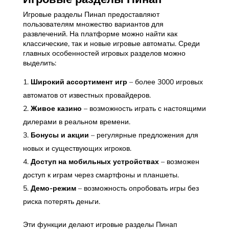
Игровые разделы Пинап предоставляют
пользователям множество вариантов для
развлечений. На платформе можно найти как
классические, так и новые игровые автоматы. Среди
главных особенностей игровых разделов можно
выделить:
Широкий ассортимент игр
– более 3000 игровых
автоматов от известных провайдеров.
Живое казино
– возможность играть с настоящими
дилерами в реальном времени.
Бонусы и акции
– регулярные предложения для
новых и существующих игроков.
Доступ на мобильных устройствах
– возможен
доступ к играм через смартфоны и планшеты.
Демо-режим
– возможность опробовать игры без
риска потерять деньги.
Эти функции делают игровые разделы Пинап