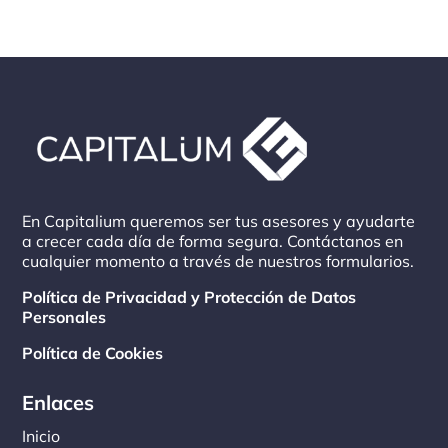
En Capitalium queremos ser tus asesores y ayudarte
a crecer cada día de forma segura. Contáctanos en
cualquier momento a través de nuestros formularios.
Política de Privacidad y Protección de Datos
Personales
Política de Cookies
Enlaces
Inicio