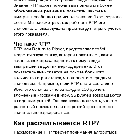
Знание RTP может помочь вам принимать более
обоснованные решения и повысить шансы на
выигрыш, особенно при использовании 1xbet зеркало
слоты. Мы рассмотрим, как работает RTP, его
значение, а также лучшие практики для игры с учетом
этого показателя.
Что такое RTP?
RTP, или Return to Player, представляет собой
теоретическую ставку, которая показывает, какая
часть ставок игрока вернется к нему в виде
выигрышей за долгий период времени. Этот
показатель вычисляется на основе большого
количества игр и ставок, что делает его средним
значением. Например, если RTP слота составляет
95%, это означает, что за каждый 100 рублей,
вложенные игроками в игру, 95 рублей возвращаются
в виде выигрышей. Однако важно понимать, что это
расчетный показатель, и в короткий срок он может
значительно варьироваться.
Как рассчитывается RTP?
Рассмотрение RTP требует понимания алгоритмов