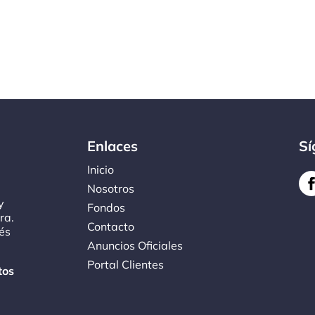
Enlaces
Sí
Inicio
Nosotros
y
Fondos
ra.
Contacto
és
Anuncios Oficiales
Portal Clientes
tos