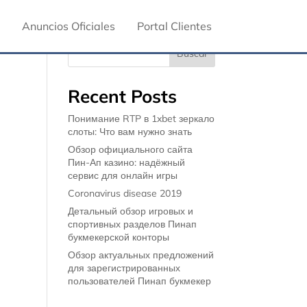
Anuncios Oficiales
Portal Clientes
Buscar
Recent Posts
Понимание RTP в 1xbet зеркало
слоты: Что вам нужно знать
Обзор официального сайта
Пин-Ап казино: надёжный
сервис для онлайн игры
Coronavirus disease 2019
Детальный обзор игровых и
спортивных разделов Пинап
букмекерской конторы
Обзор актуальных предложений
для зарегистрированных
пользователей Пинап букмекер