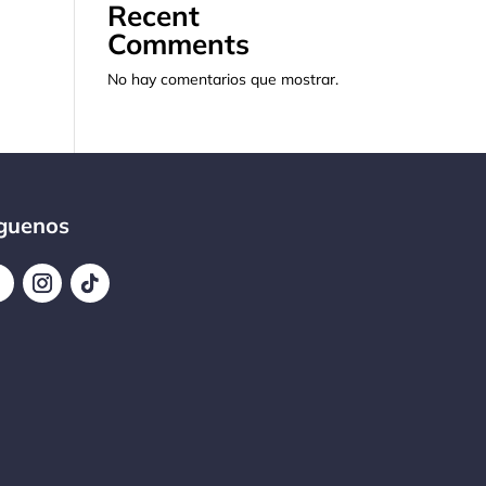
Recent
Comments
No hay comentarios que mostrar.
guenos